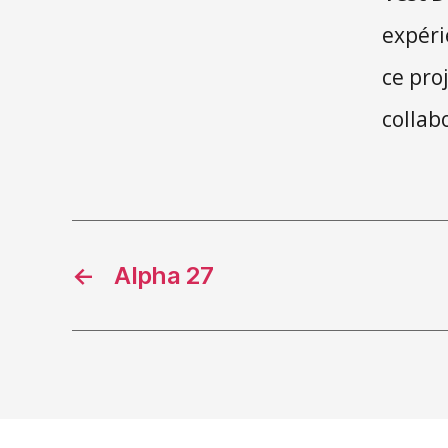
expéri
ce pro
collab
←
Alpha 27