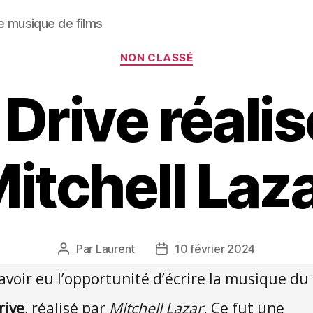
e musique de films
Catégories
NON CLASSÉ
 Drive réalis
itchell Laz
Par
Laurent
10 février 2024
Auteur
Date
de
de
’avoir eu l’opportunité d’écrire la musique du 
l’article
l’article
rive
, réalisé par
Mitchell Lazar
. Ce fut une