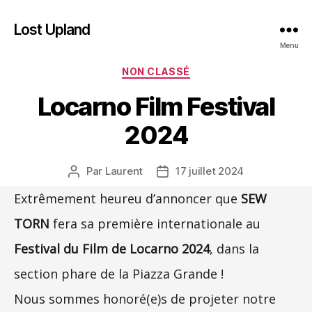
Lost Upland
Menu
Catégories
NON CLASSÉ
Locarno Film Festival
2024
Par
Laurent
17 juillet 2024
Auteur
Date
de
de
Extrêmement heureu d’annoncer que
SEW
l’article
l’article
TORN
fera sa première internationale au
Festival du Film de Locarno 2024
, dans la
section phare de la Piazza Grande !
Nous sommes honoré(e)s de projeter notre