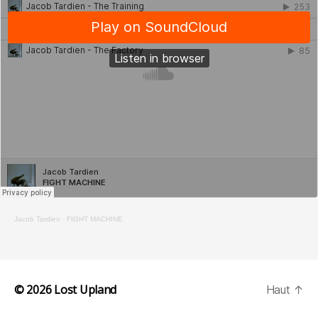
Jacob Tardien
·
FIGHT MACHINE
© 2026
Lost Upland
Haut
↑