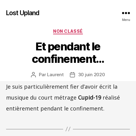
Lost Upland
Menu
Catégories
NON CLASSÉ
Et pendant le
confinement…
Par
Laurent
30 juin 2020
Auteur
Date
de
de
Je suis particulièrement fier d’avoir écrit la
l’article
l’article
musique du court métrage
Cupid-19
réalisé
entièrement pendant le confinement.