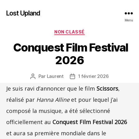
Lost Upland
Menu
Catégories
NON CLASSÉ
Conquest Film Festival
2026
Par
Laurent
1 février 2026
Auteur
Date
de
de
Je suis ravi d’annoncer que le film
Scissors
,
l’article
l’article
réalisé par
Hanna Alline
et pour lequel j’ai
composé la musique, a été sélectionné
officiellement au
Conquest Film Festival 2026
et aura sa première mondiale dans le